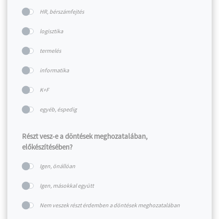
HR, bérszámfejtés
logisztika
termelés
informatika
K+F
egyéb, éspedig
Részt vesz-e a döntések meghozatalában,
előkészítésében?
Igen, önállóan
Igen, másokkal együtt
Nem veszek részt érdemben a döntések meghozatalában