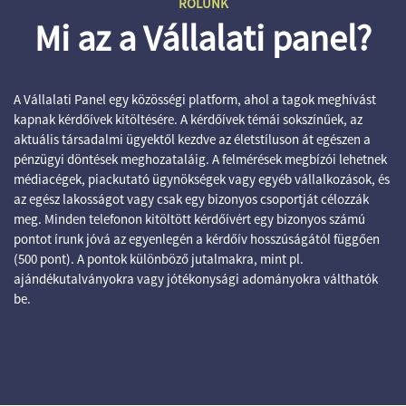
RÓLUNK
Mi az a Vállalati panel?
A Vállalati Panel egy közösségi platform, ahol a tagok meghívást
kapnak kérdőívek kitöltésére. A kérdőívek témái sokszínűek, az
aktuális társadalmi ügyektől kezdve az életstíluson át egészen a
pénzügyi döntések meghozataláig. A felmérések megbízói lehetnek
médiacégek, piackutató ügynökségek vagy egyéb vállalkozások, és
az egész lakosságot vagy csak egy bizonyos csoportját célozzák
meg. Minden telefonon kitöltött kérdőívért egy bizonyos számú
pontot írunk jóvá az egyenlegén a kérdőív hosszúságától függően
(500 pont). A pontok különböző jutalmakra, mint pl.
ajándékutalványokra vagy jótékonysági adományokra válthatók
be.