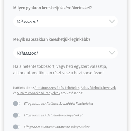
Milyen gyakran kereshetjük kérdőíveinkkel?
Melyik napszakban kereshetjük leginkább?
Ha a hetente többszört, vagy heti egyszert választja,
akkor automatikusan részt vesz a havi sorsoláson!
Kattints ide az
Általános szerződési feltételek
,
Adatvédelmi irányelvek
és
Sütikre vonatkozó irányelvek
átolvasásához*.
Elfogadom az Általános Szerződési Feltételeket
Elfogadom az Adatvédelmi Irányelveket
Elfogadom a Sütikre vonatkozó Irányelveket