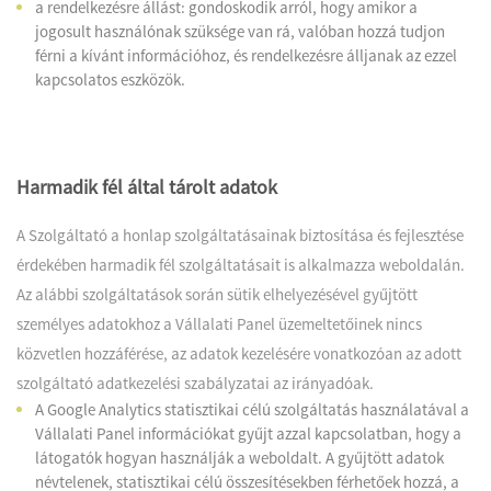
a rendelkezésre állást: gondoskodik arról, hogy amikor a
jogosult használónak szüksége van rá, valóban hozzá tudjon
férni a kívánt információhoz, és rendelkezésre álljanak az ezzel
kapcsolatos eszközök.
Harmadik fél által tárolt adatok
A Szolgáltató a honlap szolgáltatásainak biztosítása és fejlesztése
érdekében harmadik fél szolgáltatásait is alkalmazza weboldalán.
Az alábbi szolgáltatások során sütik elhelyezésével gyűjtött
személyes adatokhoz a Vállalati Panel üzemeltetőinek nincs
közvetlen hozzáférése, az adatok kezelésére vonatkozóan az adott
szolgáltató adatkezelési szabályzatai az irányadóak.
A Google Analytics statisztikai célú szolgáltatás használatával a
Vállalati Panel információkat gyűjt azzal kapcsolatban, hogy a
látogatók hogyan használják a weboldalt. A gyűjtött adatok
névtelenek, statisztikai célú összesítésekben férhetőek hozzá, a