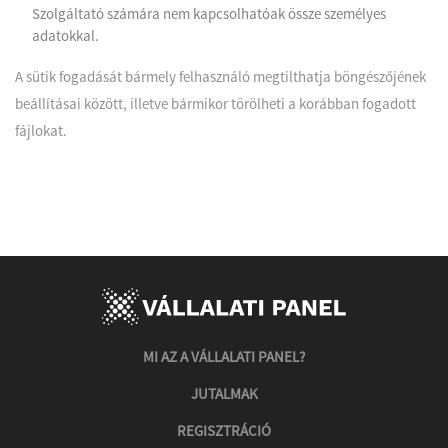
Szolgáltató számára nem kapcsolhatóak össze személyes
adatokkal.
A sütik fogadását bármely felhasználó megtilthatja böngészőjének
beállításai között, illetve bármikor törölheti a korábban fogadott
fájlokat.
MI AZ A VÁLLALATI PANEL?
JUTALMAK
REGISZTRÁCIÓ