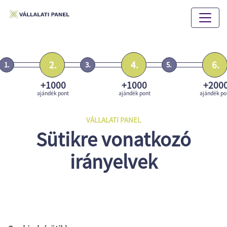
2.
4.
6.
1.
3.
5.
+1000
+1000
+200
ajándék pont
ajándék pont
ajándék po
VÁLLALATI PANEL
Sütikre vonatkozó
irányelvek