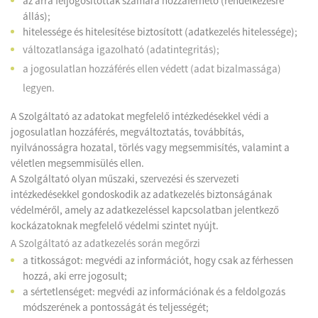
az arra feljogosítottak számára hozzáférhető (rendelkezésre
állás);
hitelessége és hitelesítése biztosított (adatkezelés hitelessége);
változatlansága igazolható (adatintegritás);
a jogosulatlan hozzáférés ellen védett (adat bizalmassága)
legyen.
A Szolgáltató az adatokat megfelelő intézkedésekkel védi a
jogosulatlan hozzáférés, megváltoztatás, továbbítás,
nyilvánosságra hozatal, törlés vagy megsemmisítés, valamint a
véletlen megsemmisülés ellen.
A Szolgáltató olyan műszaki, szervezési és szervezeti
intézkedésekkel gondoskodik az adatkezelés biztonságának
védelméről, amely az adatkezeléssel kapcsolatban jelentkező
kockázatoknak megfelelő védelmi szintet nyújt.
A Szolgáltató az adatkezelés során megőrzi
a titkosságot: megvédi az információt, hogy csak az férhessen
hozzá, aki erre jogosult;
a sértetlenséget: megvédi az információnak és a feldolgozás
módszerének a pontosságát és teljességét;