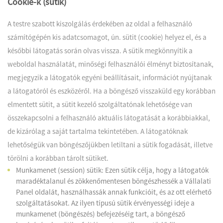
Cookie-k (sütik)
A testre szabott kiszolgálás érdekében az oldal a felhasználó
számítógépén kis adatcsomagot, ún. sütit (cookie) helyez el, és a
későbbi látogatás során olvas vissza. A sütik megkönnyítik a
weboldal használatát, minőségi felhasználói élményt biztosítanak,
megjegyzik a látogatók egyéni beállításait, információt nyújtanak
a látogatóról és eszközéről. Ha a böngésző visszaküld egy korábban
elmentett sütit, a sütit kezelő szolgáltatónak lehetősége van
összekapcsolni a felhasználó aktuális látogatását a korábbiakkal,
de kizárólag a saját tartalma tekintetében. A látogatóknak
lehetőségük van böngészőjükben letiltani a sütik fogadását, illetve
törölni a korábban tárolt sütiket.
Munkamenet (session) sütik: Ezen sütik célja, hogy a látogatók
maradéktalanul és zökkenőmentesen böngészhessék a Vállalati
Panel oldalát, használhassák annak funkcióit, és az ott elérhető
szolgáltatásokat. Az ilyen típusú sütik érvényességi ideje a
munkamenet (böngészés) befejezéséig tart, a böngésző