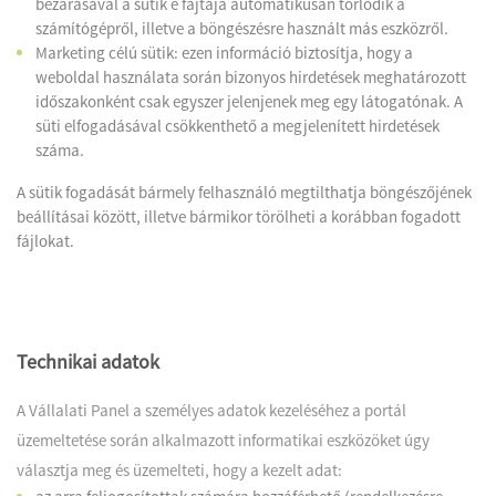
bezárásával a sütik e fajtája automatikusan törlődik a
számítógépről, illetve a böngészésre használt más eszközről.
Marketing célú sütik: ezen információ biztosítja, hogy a
weboldal használata során bizonyos hirdetések meghatározott
időszakonként csak egyszer jelenjenek meg egy látogatónak. A
süti elfogadásával csökkenthető a megjelenített hirdetések
száma.
A sütik fogadását bármely felhasználó megtilthatja böngészőjének
beállításai között, illetve bármikor törölheti a korábban fogadott
fájlokat.
Technikai adatok
A Vállalati Panel a személyes adatok kezeléséhez a portál
üzemeltetése során alkalmazott informatikai eszközöket úgy
választja meg és üzemelteti, hogy a kezelt adat: